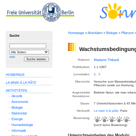
Homepage
>
Aktivitäten
>
Biologie
>
Pflanzen
>
Suche
Suchbegriff
Suche
Wachstumsbedingung
einschränken
auf
Hilfe
Autoren:
Publikation:
1.1.1997
Lernstufen:
2
,
3
HOMEPAGE
Übersicht:
Versuche zum Wasserkreislauf
LA MAIN À LA PÂTE
Pflanzen sowie zur Keimung.
AKTIVITÄTEN
Angestrebte
Belebte Natur; wie man erkenn
-
Akustik
Kenntnisse:
-
Astronomie
Dauer:
7 Unterrichtsstunden à 45 Mi
-
Biologie
Herkunft:
La main à la pâte
, Paris
-
Elektrizität
Bewertung:
-
Energie
-
Humanbiologie
(noch keine Bewertung)
-
Informatik
Unterrichtseinheiten des Moduls: