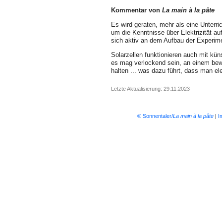
Kommentar von
La main à la pâte
Es wird geraten, mehr als eine Unterri
um die Kenntnisse über Elektrizität auf
sich aktiv an dem Aufbau der Experime
Solarzellen funktionieren auch mit küns
es mag verlockend sein, an einem bewö
halten ... was dazu führt, dass man el
Letzte Aktualisierung: 29.11.2023
© Sonnentaler/
La main à la pâte
|
I