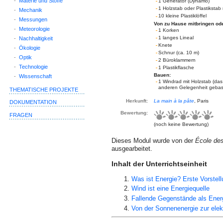
-
Materie und Stoffe
1 Generator (Dynamo)
1 Holzstab oder Plastiksta
-
Mechanik
10 kleine Plastiklöffel
-
Messungen
Von zu Hause mitbringen ode
-
Meteorologie
1 Korken
1 langes Lineal
-
Nachhaltigkeit
Knete
-
Ökologie
Schnur (ca. 10 m)
-
Optik
2 Büroklammern
-
Technologie
1 Plastikflasche
Bauen:
-
Wissenschaft
1 Windrad mit Holzstab (das 
anderen Gelegenheit gebast
THEMATISCHE PROJEKTE
Herkunft:
La main à la pâte
, Paris
DOKUMENTATION
Bewertung:
FRAGEN
(noch keine Bewertung)
Dieses Modul wurde von der
École de
ausgearbeitet.
Inhalt der Unterrichtseinheit
Was ist Energie? Erste Vorstell
Wind ist eine Energiequelle
Fallende Gegenstände als Ener
Von der Sonnenenergie zur elek