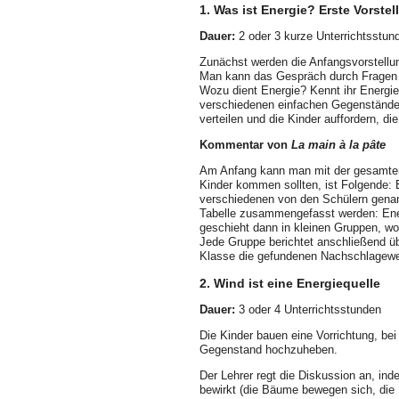
1. Was ist Energie? Erste Vorste
Dauer:
2 oder 3 kurze Unterrichtsstun
Zunächst werden die Anfangsvorstellu
Man kann das Gespräch durch Fragen f
Wozu dient Energie? Kennt ihr Energi
verschiedenen einfachen Gegenständen 
verteilen und die Kinder auffordern, die
Kommentar von
La main à la pâte
Am Anfang kann man mit der gesamten K
Kinder kommen sollten, ist Folgende:
verschiedenen von den Schülern genann
Tabelle zusammengefasst werden: Ener
geschieht dann in kleinen Gruppen, wo
Jede Gruppe berichtet anschlie­ßend üb
Klasse die gefundenen Nachschlagewe
2. Wind ist eine Energiequelle
Dauer:
3 oder 4 Unterrichtsstunden
Die Kinder bauen eine Vorrichtung, bei
Gegenstand hochzuheben.
Der Lehrer regt die Diskussion an, ind
bewirkt (die Bäume bewegen sich, die Bl