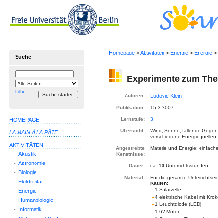
Homepage
>
Aktivitäten
>
Energie
>
Energie
> 
Suche
Suchbegriff
Suche
Experimente zum The
einschränken
auf
Hilfe
Autoren:
Publikation:
15.3.2007
Lernstufe:
3
HOMEPAGE
Übersicht:
Wind, Sonne, fallende Gegen
LA MAIN À LA PÂTE
verschiedene Energiequellen 
AKTIVITÄTEN
Angestrebte
Materie und Energie: einfach
-
Akustik
Kenntnisse:
-
Astronomie
Dauer:
ca. 10 Unterrichtsstunden
-
Biologie
Material:
Für die gesamte Unterrichtsein
-
Elektrizität
Kaufen:
1 Solarzelle
-
Energie
4 elektrische Kabel mit Kro
-
Humanbiologie
1 Leuchtdiode (LED)
-
Informatik
1 6V-Motor