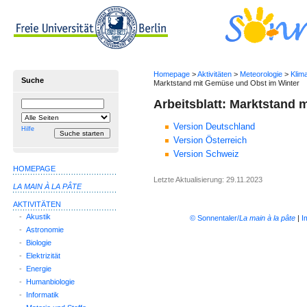
Homepage
>
Aktivitäten
>
Meteorologie
>
Klim
Suche
Marktstand mit Gemüse und Obst im Winter
Arbeitsblatt: Marktstand
Suchbegriff
Suche
einschränken
Version Deutschland
auf
Hilfe
Version Österreich
Version Schweiz
HOMEPAGE
Letzte Aktualisierung: 29.11.2023
LA MAIN À LA PÂTE
AKTIVITÄTEN
-
Akustik
© Sonnentaler/
La main à la pâte
|
I
-
Astronomie
-
Biologie
-
Elektrizität
-
Energie
-
Humanbiologie
-
Informatik