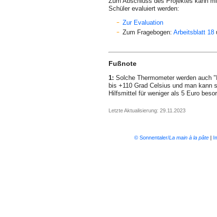
Zum Abschluss des Projektes kann mit
Schüler evaluiert werden:
Zur Evaluation
Zum Fragebogen:
Arbeitsblatt 18
Fußnote
1:
Solche Thermometer werden auch "L
bis +110 Grad Celsius und man kann si
Hilfsmittel für weniger als 5 Euro beso
Letzte Aktualisierung: 29.11.2023
© Sonnentaler/
La main à la pâte
|
I