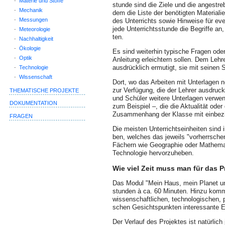
-
Materie und Stoffe
stunde sind die Ziele und die angestr
-
Mechanik
dem die Liste der benötigten Materiali
-
Messungen
des Unterrichts sowie Hinweise für even
jede Unterrichts­stunde die Begriffe an,
-
Meteorologie
ten.
-
Nachhaltigkeit
-
Ökologie
Es sind weiterhin typische Fragen ode
-
Optik
Anleitung erleichtern sollen. Dem Lehre
ausdrücklich ermutigt, sie mit seinen 
-
Technologie
-
Wissenschaft
Dort, wo das Arbeiten mit Unterlagen 
zur Verfügung, die der Lehrer ausdruc
THEMATISCHE PROJEKTE
und Schüler weitere Unterlagen verwend
DOKUMENTATION
zum Beispiel –, die die Aktualität ode
Zusammenhang der Klasse mit einbez
FRAGEN
Die meisten Unterrichtseinheiten sind i
ben, welches das jeweils "vorherrsche
Fächern wie Geographie oder Mathemat
Technologie hervorzuheben.
Wie viel Zeit muss man für das 
Das Modul "Mein Haus, mein Planet und
stunden à ca. 60 Minuten. Hinzu komme
wissenschaftlichen, technologischen, p
schen Gesichtspunkten interessante Er
Der Verlauf des Projektes ist natürlic