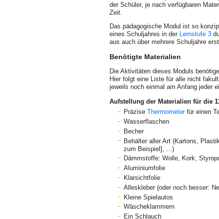
der Schüler, je nach verfügbaren Mater
Zeit.
Das pädagogische Modul ist so konzipi
eines Schuljahres in der
Lernstufe 3
du
aus auch über mehrere Schuljahre ers
Benötigte Materialien
Die Aktivitäten dieses Moduls benötigen
Hier folgt eine Liste für alle nicht fak
jeweils noch einmal am Anfang jeder ei
Aufstellung der Materialien für die
Präzise
Thermometer
für einen T
Wasserflaschen
Becher
Behälter aller Art (Kartons, Pla
zum Beispiel], ...)
Dämmstoffe: Wolle, Kork, Styropor
Aluminiumfolie
Klarsichtfolie
Alleskleber (oder noch besser: N
Kleine Spielautos
Wäscheklammern
Ein Schlauch