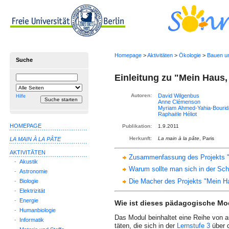
Homepage
>
Aktivitäten
>
Ökologie
>
Bauen u
Suche
Einleitung zu "Mein Haus,
Suchbegriff
Suche
einschränken
auf
Autoren:
Hilfe
HOMEPAGE
Publikation:
1.9.2011
Herkunft:
La main à la pâte
, Paris
LA MAIN À LA PÂTE
AKTIVITÄTEN
Zusammenfassung des Projekts "M
-
Akustik
Warum sollte man sich in der Sc
-
Astronomie
Die Macher des Projekts "Mein Ha
-
Biologie
-
Elektrizität
-
Energie
Wie ist dieses pädagogische M
-
Humanbiologie
Das Modul beinhaltet eine Reihe von au
-
Informatik
täten, die sich in der
Lernstufe 3
über d