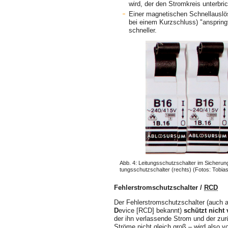
wird, der den Stromkreis unterbr
Einer magnetischen Schnellauslös
bei einem Kurzschluss) "anspring
schneller.
Abb. 4: Leitungsschutzschalter im Sicherun
tungsschutzschalter (rechts) (Fotos: Tobia
Fehlerstromschutzschalter /
RCD
Der Fehlerstromschutzschalter (auch 
D
evice
[RCD] bekannt)
schützt nicht
der ihn verlassende Strom und der zur
Ströme nicht gleich groß – wird also