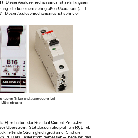
icht. Dieser Auslösemechanismus ist sehr langsam.
ung, die bei einem sehr großen Über­strom (z. B.
t". Dieser Auslösemechanis­mus ist sehr viel
gskasten (links) und ausgebauter Lei­
s Mühlenbruch)
als
FI
-Schalter oder
R
esidual
C
urrent Protective
 vor Überstrom.
Stattdessen überprüft ein
RCD
, ob
ückfließende Strom gleich groß sind. Sind die
 vom RCD ein Fehlerstrom gemessen –, bedeutet das,