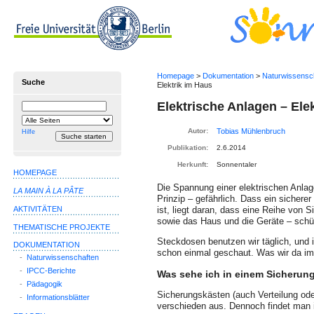
Homepage
>
Dokumentation
>
Naturwissensc
Suche
Elektrik im Haus
Elektrische Anlagen – Ele
Suchbegriff
Suche
einschränken
auf
Autor:
Hilfe
Publikation:
2.6.2014
Herkunft:
Sonnentaler
HOMEPAGE
Die Spannung einer elektrischen Anlage
LA MAIN À LA PÂTE
Prinzip – gefährlich. Dass ein sicher
AKTIVITÄTEN
ist, liegt daran, dass eine Reihe von 
sowie das Haus und die Geräte – schü
THEMATISCHE PROJEKTE
Steckdosen benutzen wir täglich, und 
DOKUMENTATION
schon einmal geschaut. Was wir da im 
-
Naturwissenschaften
-
IPCC-Berichte
Was sehe ich in einem Sicherun
-
Pädagogik
Sicherungskästen (auch Verteilung ode
-
Informationsblätter
verschieden aus. Dennoch findet man 