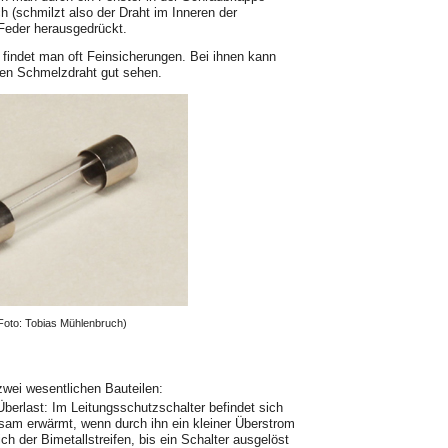
h (schmilzt also der Draht im Inneren der
Feder heraus­gedrückt.
 findet man oft Feinsicherungen. Bei ihnen kann
den Schmelzdraht gut sehen.
Foto: Tobias Mühlenbruch)
wei wesentlichen Bauteilen:
rlast: Im Leitungsschutzschalter befin­det sich
ngsam erwärmt, wenn durch ihn ein kleiner Überstrom
ich der Bimetall­streifen, bis ein Schalter ausgelöst