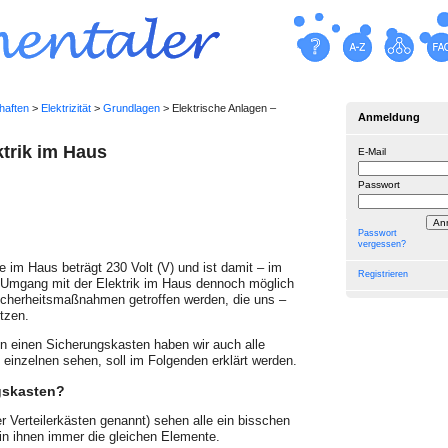
haften
>
Elektrizität
>
Grundlagen
> Elektrische Anlagen –
Anmeldung
ktrik im Haus
E-Mail
Passwort
Passwort
vergessen?
 im Haus beträgt 230 Volt (V) und ist damit – im
Registrieren
er Umgang mit der Elektrik im Haus dennoch möglich
Sicherheitsmaß­nahmen getroffen werden, die uns –
tzen.
in einen Sicherungskasten haben wir auch alle
einzelnen sehen, soll im Fol­genden erklärt werden.
gskasten?
r Verteilerkästen genannt) sehen alle ein bisschen
in ihnen immer die gleichen Elemente.