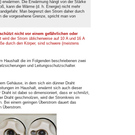
e) erwärmen. Die Er­wärmung hängt von der Stärke
oß, kann die Wärme (d. h. Energie) nicht mehr
Brandgefahr. Man begrenzt den Strom daher durch
om die vorgesehene Grenze, spricht man von
schützt nicht vor einem gefährli­chen oder
 wird der Strom üblicher­weise auf 10 A und 16 A
öße durch den Körper, sind schwere (meistens
 Haushalt die im Folgenden beschriebe­nen zwei
lzsicherungen und Leitungs­schutzschalter.
em Gehäuse, in dem sich ein dünner Draht
Leitungen im Haushalt, erwärmt sich auch dieser
 Draht ist dabei so dimensioniert, dass er schmilzt,
der Draht geschmolzen, wird der Stromkreis im
en. Bei einem geringen Überstrom dauert das
n Überstrom.