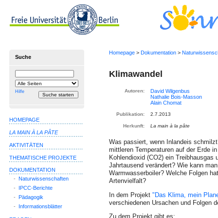
Homepage
>
Dokumentation
>
Naturwissensc
Suche
Klimawandel
Suchbegriff
Suche
einschränken
auf
Autoren:
Hilfe
Publikation:
2.7.2013
HOMEPAGE
Herkunft:
La main à la pâte
LA MAIN À LA PÂTE
Was passiert, wenn Inlandeis schmilz
AKTIVITÄTEN
mittleren Temperaturen auf der Erde i
Kohlendioxid (CO2) ein Treibhausgas u
THEMATISCHE PROJEKTE
Jahr­tausend verändert? Wie kann man
DOKUMENTATION
Warmwasserboiler? Welche Folgen hat 
-
Naturwissenschaften
Artenvielfalt?
-
IPCC-Berichte
In dem Projekt
"Das Klima, mein Plane
-
Pädagogik
verschiedenen Ursachen und Folgen d
-
Informationsblätter
Zu dem Projekt gibt es: