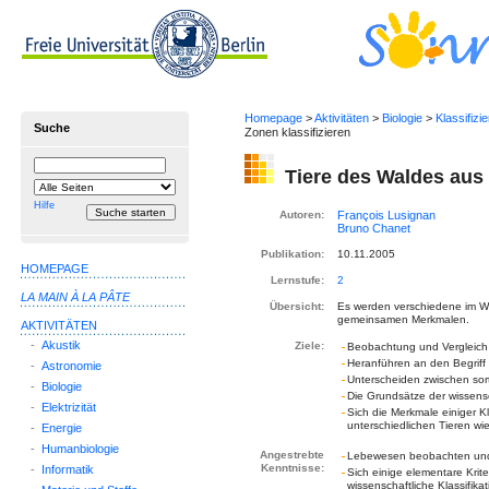
Homepage
>
Aktivitäten
>
Biologie
>
Klassifiz
Suche
Zonen klassifizieren
Suchbegriff
Suche
Tiere des Waldes aus
einschränken
auf
Hilfe
Autoren:
Publikation:
10.11.2005
HOMEPAGE
Lernstufe:
2
LA MAIN À LA PÂTE
Übersicht:
Es werden verschiedene im Wal
gemeinsamen Merkmalen.
AKTIVITÄTEN
-
Akustik
Ziele:
Beobachtung und Vergleich
Heranführen an den Begriff 
-
Astronomie
Unterscheiden zwischen sort
-
Biologie
Die Grundsätze der wissens
-
Elektrizität
Sich die Merkmale einiger K
unterschiedlichen Tieren 
-
Energie
-
Humanbiologie
Angestrebte
Lebewesen beobachten und v
Kenntnisse:
-
Informatik
Sich einige elementare Krite
wissenschaftliche Klassifikat