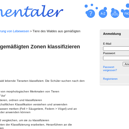
ierung von Lebewesen
> Tiere des Waldes aus gemäßigten
Anmeldung
E-Mail
 gemäßigten Zonen klassifizieren
Passwort
Passwort
vergessen?
Registrieren
d lebende Tierarten klassifiziert. Die Schü­ler suchen nach den
 von morphologischen Merkmalen von Tieren
"Art"
ieren, ordnen und klassifizieren
chaftlichen Klassifikation verstehen und anwenden
lassen merken (Fell > Säugetiere, Federn > Vögel) und an
wieder anwenden können
ergleichen, um sie zu klassifizieren
rien der Klassifizierung erarbeiten, Heranführen an die
ion