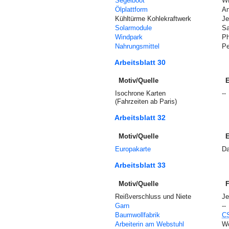
Segelboot
WP
Ölplattform
An
Kühltürme Kohlekraftwerk
Je
Solarmodule
Sa
Windpark
Ph
Nahrungsmittel
Pe
Arbeitsblatt 30
Motiv/Quelle
E
Isochrone Karten
--
(Fahrzeiten ab Paris)
Arbeitsblatt 32
Motiv/Quelle
E
Europakarte
Da
Arbeitsblatt 33
Motiv/Quelle
F
Reißverschluss und Niete
Je
Garn
--
Baumwollfabrik
C
Arbeiterin am Webstuhl
Wo