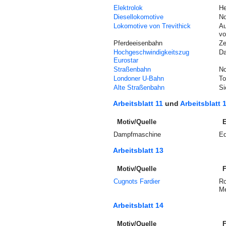
Elektrolok
He
Diesellokomotive
No
Lokomotive von Trevithick
A
vo
Pferdeeisenbahn
Ze
Hochgeschwindigkeitszug
Da
Eurostar
Straßenbahn
No
Londoner U-Bahn
T
Alte Straßenbahn
S
Arbeitsblatt 11
und
Arbeitsblatt 
Motiv/Quelle
E
Dampfmaschine
E
Arbeitsblatt 13
Motiv/Quelle
F
Cugnots Fardier
Ro
Mé
Arbeitsblatt 14
Motiv/Quelle
F