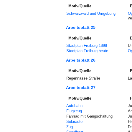
Motiv/Quelle
E
Schwarzwald und Umgebung
Op
ve
Arbeitsblatt 25
Motiv/Quelle
D
Stadtplan Freiburg 1898
Un
Stadtplan Freiburg heute
Op
Arbeitsblatt 26
Motiv/Quelle
F
Regennasse Straße
La
Arbeitsblatt 27
Motiv/Quelle
F
Autobahn
Jo
Flugzeug
Ad
Fahrrad mit Gangschaltung
Ju
Solarauto
Hi
Zug
Da