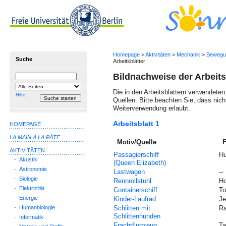
Homepage
>
Aktivitäten
>
Mechanik
>
Bewegu
Suche
Arbeitsblätter
Bildnachweise der Arbeits
Suchbegriff
Suche
einschränken
Die in den Arbeitsblättern verwendet
auf
Hilfe
Quellen. Bitte beachten Sie, dass nicht 
Weiterverwendung erlaubt.
Arbeitsblatt 1
HOMEPAGE
LA MAIN À LA PÂTE
Motiv/Quelle
F
AKTIVITÄTEN
Passagierschiff
H
-
Akustik
(Queen Elizabeth)
-
Astronomie
Lastwagen
--
-
Biologie
Rennrollstuhl
H
-
Elektrizität
Containerschiff
To
-
Energie
Kinder-Laufrad
Je
-
Humanbiologie
Schlitten mit
Ra
Schlittenhunden
-
Informatik
Frachtflugzeug
Ta