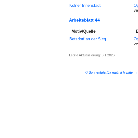
Kölner Innenstadt
Op
ve
Arbeitsblatt 44
Motiv/Quelle
E
Betzdorf an der Sieg
Op
ve
Letzte Aktualisierung: 6.1.2026
© Sonnentaler/
La main à la pâte
|
I