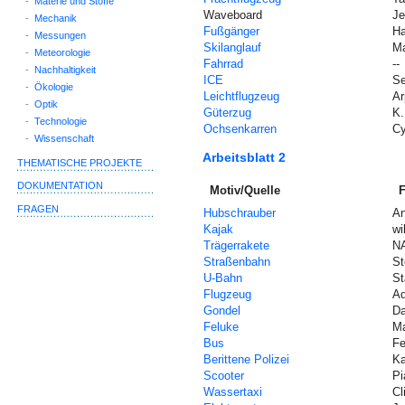
-
Materie und Stoffe
Waveboard
Je
-
Mechanik
Fußgänger
Ha
-
Messungen
Skilanglauf
Ma
-
Meteorologie
Fahrrad
--
-
Nachhaltigkeit
ICE
Se
-
Ökologie
Leichtflugzeug
Ar
-
Optik
Güterzug
K.
-
Technologie
Ochsenkarren
Cy
-
Wissenschaft
Arbeitsblatt 2
THEMATISCHE PROJEKTE
DOKUMENTATION
Motiv/Quelle
F
FRAGEN
Hubschrauber
An
Kajak
wi
Trägerrakete
N
Straßenbahn
St
U-Bahn
St
Flugzeug
Ad
Gondel
Da
Feluke
Ma
Bus
Fe
Berittene Polizei
Ka
Scooter
Pi
Wassertaxi
Cl