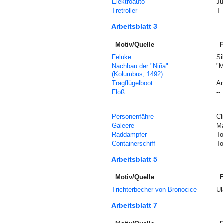
Elektroauto
Ju
Tretroller
T
Arbeitsblatt 3
Motiv/Quelle
F
Feluke
Si
Nachbau der "Niña"
"M
(Kolumbus, 1492)
Tragflügelboot
Ar
Floß
--
Personenfähre
Cl
Galeere
Ma
Raddampfer
To
Containerschiff
To
Arbeitsblatt 5
Motiv/Quelle
F
Trichterbecher von Bronocice
U
Arbeitsblatt 7