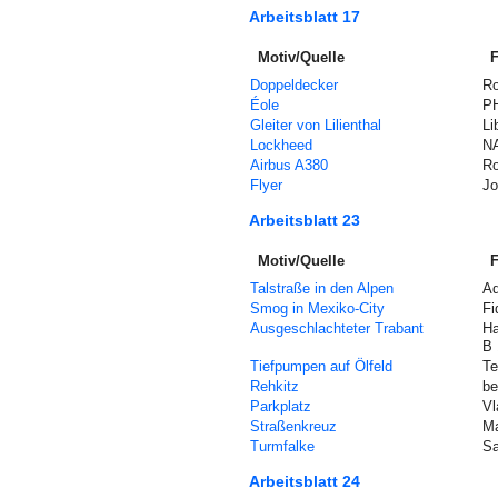
Arbeitsblatt 17
Motiv/Quelle
F
Doppeldecker
Ro
Éole
P
Gleiter von Lilienthal
Li
Lockheed
N
Airbus A380
Ro
Flyer
Jo
Arbeitsblatt 23
Motiv/Quelle
F
Talstraße in den Alpen
Ad
Smog in Mexiko-City
Fi
Ausgeschlachteter Trabant
Ha
B 
Tiefpumpen auf Ölfeld
Te
Rehkitz
be
Parkplatz
Vl
Straßenkreuz
Ma
Turmfalke
S
Arbeitsblatt 24