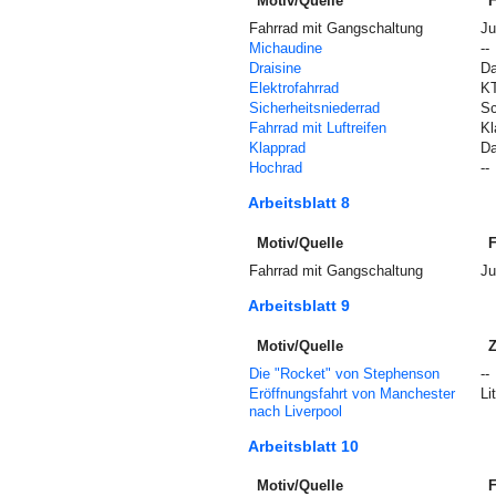
Motiv/Quelle
F
Fahrrad mit Gangschaltung
Ju
Michaudine
--
Draisine
Da
Elektrofahrrad
KT
Sicherheitsniederrad
Sc
Fahrrad mit Luftreifen
Kl
Klapprad
Da
Hochrad
--
Arbeitsblatt 8
Motiv/Quelle
F
Fahrrad mit Gangschaltung
Ju
Arbeitsblatt 9
Motiv/Quelle
Z
Die "Rocket" von Stephenson
--
Eröffnungsfahrt von Manchester
Li
nach Liverpool
Arbeitsblatt 10
Motiv/Quelle
F