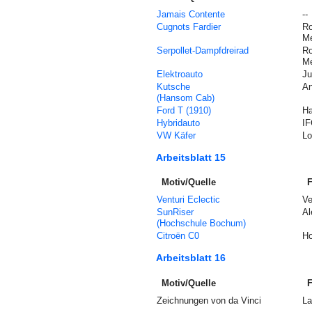
Jamais Contente
--
Cugnots Fardier
Ro
Mé
Serpollet
-Dampfdreirad
Ro
Mé
Elektroauto
Ju
Kutsche
An
(Hansom Cab)
Ford T (1910)
Ha
Hybridauto
I
VW Käfer
Lo
Arbeitsblatt 15
Motiv/Quelle
F
Venturi Eclectic
Ve
SunRiser
Al
(Hochschule Bochum)
Citroën C0
Ho
Arbeitsblatt 16
Motiv/Quelle
F
Zeichnungen von da Vinci
La