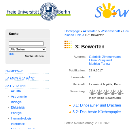
Homepage
>
Aktivitäten
>
Wissenschaft
>
Her
Suche
Klasse 1 bis 3
> 3: Bewerten
Suchbegriff
Suche
3: Bewerten
einschränken
auf
Hilfe
Autoren:
Publikation:
28.9.2017
HOMEPAGE
Lernstufe:
2
LA MAIN À LA PÂTE
Herkunft:
La main à la pâte
, Paris
AKTIVITÄTEN
-
Akustik
Bewertung:
-
Astronomie
(noch keine Bewertung)
-
Biologie
3.1: Dinosaurier und Drachen
-
Elektrizität
3.2: Das beste Küchenpapier
-
Energie
-
Humanbiologie
Letzte Aktualisierung: 29.11.2023
-
Informatik