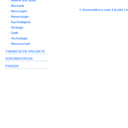
-
Materie und Stoffe
-
Mechanik
© Sonnentaler/
La main à la pâte
|
I
-
Messungen
-
Meteorologie
-
Nachhaltigkeit
-
Ökologie
-
Optik
-
Technologie
-
Wissenschaft
THEMATISCHE PROJEKTE
DOKUMENTATION
FRAGEN