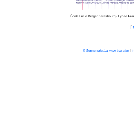
École Lucie Berger, Strasbourg / Lycée Fr
[
© Sonnentaler/
La main à la pâte
|
I