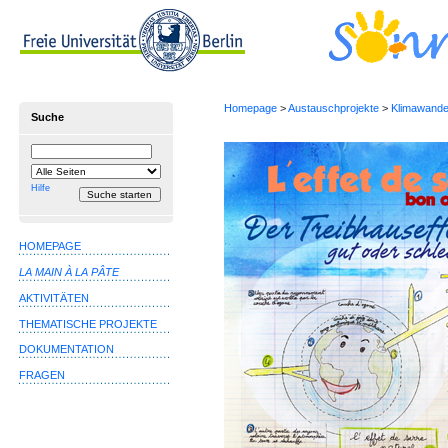
Homepage
>
Austauschprojekte
>
Klimawande
Suche
Suchbegriff
Suche
einschränken
auf
Hilfe
HOMEPAGE
LA MAIN À LA PÂTE
AKTIVITÄTEN
THEMATISCHE PROJEKTE
DOKUMENTATION
FRAGEN