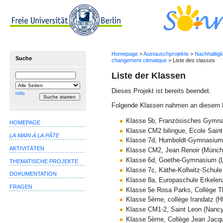
Homepage
>
Austauschprojekte
>
Nachhaltigk
Suche
changement climatique
> Liste des classes
Liste der Klassen
Suchbegriff
Suche
einschränken
Dieses Projekt ist bereits beendet.
auf
Hilfe
Folgende Klassen nahmen an diesem Pr
Klasse 5b, Französisches Gymnasi
HOMEPAGE
Klasse CM2 bilingue, Ecole Sai
LA MAIN À LA PÂTE
Klasse 7d, Humboldt-Gymnasium T
AKTIVITÄTEN
Klasse CM2, Jean Renoir (Münch
Klasse 6d, Goethe-Gymnasium (L
THEMATISCHE PROJEKTE
Klasse 7c, Käthe-Kollwitz-Schule
DOKUMENTATION
Klasse 8a, Europaschule Erkelen
FRAGEN
Klasse 5e Rosa Parks, Collège 
Klasse 5ème, collège Irandatz
Klasse CM1-2, Saint Leon (Nancy
Klasse 5ème, Collège Jean Jacq