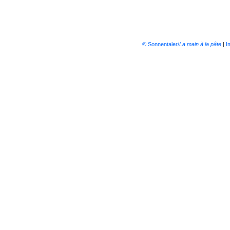
© Sonnentaler/
La main à la pâte
|
I