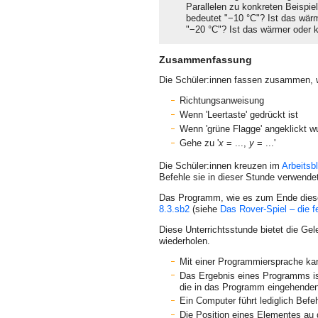
Parallelen zu konkreten Beispie
bedeutet "−10 °C"? Ist das wärm
"−20 °C"? Ist das wärmer oder k
Zusammenfassung
Die Schüler:innen fassen zusammen,
Richtungsanweisung
Wenn 'Leertaste' gedrückt ist
Wenn 'grüne Flagge' angeklickt w
Gehe zu '
x
= ...,
y
= ...'
Die Schüler:innen kreuzen im
Arbeits­b
Befehle sie in dieser Stunde verwende
Das Programm, wie es zum Ende diese
8.3.sb2
(siehe
Das Rover-Spiel – die fe
Diese Unterrichtsstunde bietet die Ge
wiederholen.
Mit einer Programmiersprache k
Das Ergebnis eines Programms is
die in das Programm eingehende
Ein Computer führt lediglich Befe
Die Position eines Elementes au 