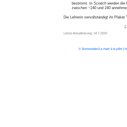
bestimmt. In
Scratch
werden die 
zwischen −240 und 240 annehm
Die Lehrerin vervollständigt ihr Plakat 
[
Letzte Aktualisierung: 24.7.2025
© Sonnentaler/
La main à la pâte
|
I