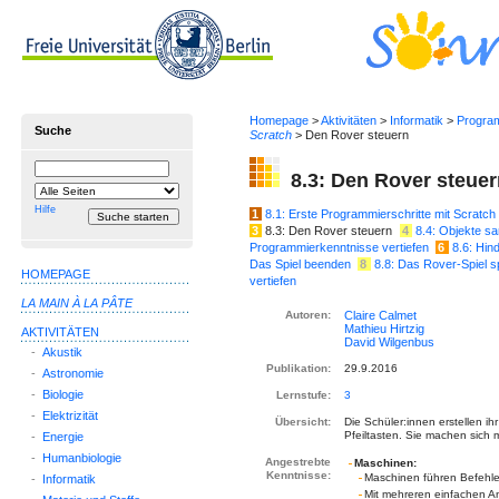
Homepage
>
Aktivitäten
>
Informatik
>
Progra
Suche
Scratch
> Den Rover steuern
Suchbegriff
Suche
8.3: Den Rover steue
einschränken
auf
Hilfe
1
8.1: Erste Programmierschritte mit Scratch
3
8.3: Den Rover steuern
4
8.4: Objekte s
Programmierkenntnisse vertiefen
6
8.6: Hin
Das Spiel beenden
8
8.8: Das Rover-Spiel
HOMEPAGE
vertiefen
LA MAIN À LA PÂTE
Autoren:
AKTIVITÄTEN
-
Akustik
Publikation:
29.9.2016
-
Astronomie
-
Biologie
Lernstufe:
3
-
Elektrizität
Übersicht:
Die Schüler:innen erstellen ih
Pfeiltasten. Sie machen sich m
-
Energie
-
Humanbiologie
Angestrebte
Maschinen:
Kenntnisse:
Maschinen führen Befehl
-
Informatik
Mit mehreren einfachen A