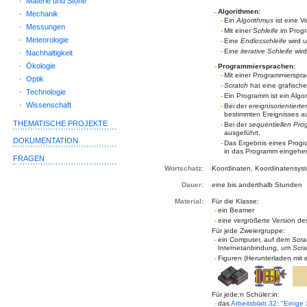
-
Materie und Stoffe
Algorithmen:
-
Mechanik
Ein
Algorithmus
ist eine V
-
Messungen
Mit einer
Schleife
im Prog
-
Meteorologie
Eine
Endlosschleife
wird u
Eine
iterative Schleife
wird
-
Nachhaltigkeit
-
Ökologie
Programmiersprachen:
Mit einer Programmiersp
-
Optik
Scratch
hat eine grafisch
-
Technologie
Ein Programm ist ein Algo
-
Wissenschaft
Bei der
ereignisorientier
bestimmten Ereignisses a
THEMATISCHE PROJEKTE
Bei der
sequentiellen Pr
ausgeführt.
DOKUMENTATION
Das Ergebnis eines Progr
in das Programm eingehe
FRAGEN
Wortschatz:
Koordinaten, Koordinatensys
Dauer:
eine bis anderthalb Stunden
Material:
Für die Klasse:
ein Beamer
eine vergrößerte Version d
Für jede Zweiergruppe:
ein Computer, auf dem
Scra
Internetanbindung, um
Scra
Figuren (Herunterladen mit e
Für jede:n Schüler:in:
das
Arbeitsblatt 32: "Einige