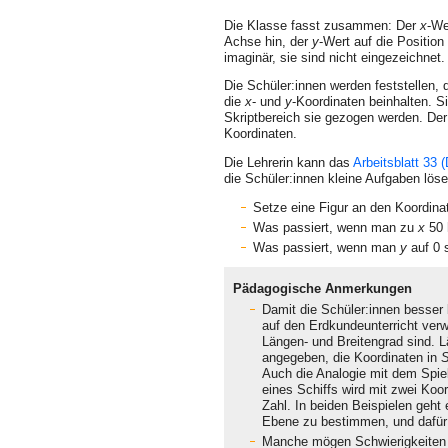
Die Klasse fasst zusammen: Der
x
-We
Achse hin, der
y
-Wert auf die Position
imaginär, sie sind nicht eingezeichnet.
Die Schüler:innen werden feststellen, 
die
x
- und
y
-Koordinaten beinhalten. Si
Skriptbereich sie gezogen werden. De
Koordinaten.
Die Lehrerin kann das
Arbeitsblatt 33 
die Schüler:innen kleine Aufgaben löse
Setze eine Figur an den Koordin
Was passiert, wenn man zu
x
50 
Was passiert, wenn man
y
auf 0 
Pädagogische Anmerkungen
Damit die Schüler:innen besser 
auf den Erdkundeunterricht verw
Längen- und Breitengrad sind. 
angegeben, die Koordinaten in
S
Auch die Analogie mit dem Spiel
eines Schiffs wird mit zwei Ko
Zahl. In beiden Beispielen geht 
Ebene zu bestimmen, und dafü
Manche mögen Schwierigkeiten 