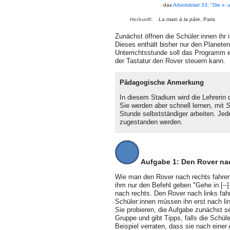
das
Arbeitsblatt 33: "Die
x
-
Herkunft:
La main à la pâte
, Paris
Zunächst öffnen die Schüler:innen ihr
Dieses enthält bisher nur den Planeten
Unterrichtsstunde soll das Programm e
der Tastatur den Rover steuern kann.
Pädagogische Anmerkung
In diesem Stadium wird die Lehrerin 
Sie werden aber schnell lernen, mit
S
Stunde selbstständiger arbeiten. Jed
zugestanden werden.
Aufgabe 1: Den Rover nac
Wie man den Rover nach rechts fahren
ihm nur den Befehl geben "Gehe in [--]
nach rechts. Den Rover nach links fahr
Schüler:innen müssen ihn erst nach lin
Sie probieren, die Aufgabe zunächst s
Gruppe und gibt Tipps, falls die Schü
Beispiel verraten, dass sie nach einer