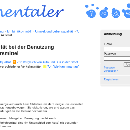
ng
>
Ich bin öko-mobil!
>
Umwelt und Lebensqualität
>
7:
Anmeldung
Aktivität
E-Mail
ität bei der Benutzung
rsmittel
Passwort
qualität
2
7.2: Vergleich von Auto und Bus in der Stadt
g verschiedener Verkehrsmittel
4
7.4: Wie kann man auf
Passwort
vergessen?
Registrieren
ergieverbrauch beim Stillsitzen mit der Ener­gie, die es kostet,
rrad fortzubewegen. Sie diskutieren, wie und warum das
ufuß­gehen die Gesundheit fördern.
gesund, Mangel an Bewegung macht krank.
Verkehrsmittel sind (im Unterschied zum Auto) mit gesunder
erbunden.