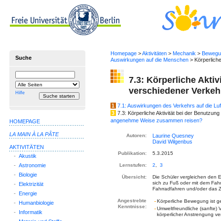
Homepage
>
Aktivitäten
>
Mechanik
>
Bewegu
Suche
Auswirkungen auf die Menschen
> Körperliche 
Suchbegriff
Suche
7.3: Körperliche Aktiv
einschränken
verschiedener Verkeh
auf
Hilfe
1
7.1: Auswirkungen des Verkehrs auf die Luft
3
7.3: Körperliche Aktivität bei der Benutzun
angenehme Weise zusammen reisen?
HOMEPAGE
LA MAIN À LA PÂTE
Autoren:
AKTIVITÄTEN
Publikation:
5.3.2015
-
Akustik
-
Astronomie
Lernstufen:
2
,
3
-
Biologie
Übersicht:
Die Schüler vergleichen den En
sich zu Fuß oder mit dem Fah
-
Elektrizität
Fahrradfahren und/oder das Z
-
Energie
Angestrebte
Körperliche Bewegung ist 
-
Humanbiologie
Kenntnisse:
Umweltfreundliche (sanfte) 
-
Informatik
körperlicher Anstrengung v