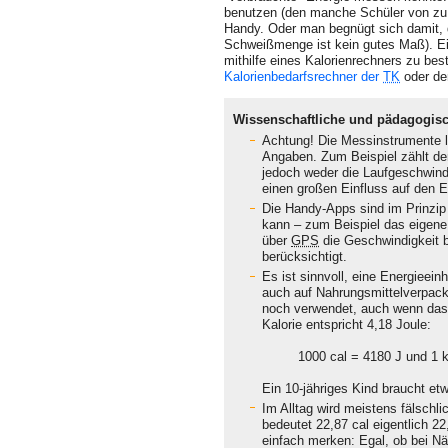
benutzen (den manche Schüler von zu H
Handy. Oder man begnügt sich damit, 
Schweißmenge ist kein gutes Maß). Ein
mithilfe eines Kalorienrech­ners zu b
Kalorienbedarfsrechner der
TK
oder der
Wissenschaftliche und pädagogi
Achtung! Die Messinstrumente l
Angaben. Zum Beispiel zählt der 
jedoch weder die Laufgeschwind
einen großen Einfluss auf den E
Die Handy-Apps sind im Prinzip
kann – zum Beispiel das eigene 
über
GPS
die Geschwindigkeit b
berücksichtigt.
Es ist sinnvoll, eine Energieeinh
auch auf Nahrungsmittelverpacku
noch verwendet, auch wenn das
Kalorie entspricht 4,18 Joule:
1000 cal = 4180 J und 1 kca
Ein 10-jähriges Kind braucht et
Im Alltag wird meistens fälschli
bedeutet 22,87 cal eigentlich 22
einfach merken: Egal, ob bei N