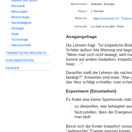
-
Materie und Stoffe
Wortschatz:
Kalorien, Energie
-
Mechanik
Dauer:
1 Stunde
-
Messungen
-
Meteorologie
Material:
das
Arbeitsblatt 22: "Kalori
-
Nachhaltigkeit
Herkunft:
La main à la pâte
, Paris
-
Ökologie
-
Optik
Ausgangsfrage
-
Technologie
Die Lehrerin fragt:
"Ist körperliche Bet
-
Wissenschaft
Schüler äußern ihre Meinung und begrü
THEMATISCHE PROJEKTE
"Wenn man sich nicht bewegt, wird man
kommt auf andere Gedanken; körperlic
DOKUMENTATION
freier; ..."
.
FRAGEN
Daraufhin stellt die Lehrerin die nächs
betätigt?"
. Antworten sind etwa:
"Man 
das Herz schlägt schneller, man schwit
Experiment (Einzelarbeit)
Es findet eine kleine Sportstunde statt
zu überprüfen, was behauptet wu
festzustellen, dass der Energieve
man läuft.
Bevor sich die Kinder körperlich verau
"verbrauchte" Energie messen könnte. 