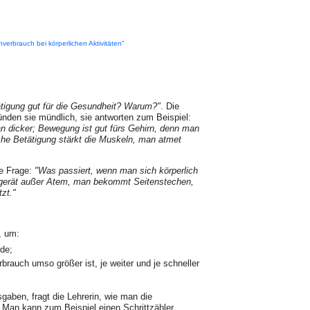
enverbrauch bei körperlichen Aktivitäten"
ätigung gut für die Gesundheit? Wa­rum?"
. Die
nden sie mündlich, sie ant­worten zum Beispiel:
 dicker; Bewe­gung ist gut fürs Gehirn, denn man
he Betätigung stärkt die Muskeln, man atmet
te Frage:
"Was passiert, wenn man sich körperlich
gerät außer Atem, man be­kommt Seitenstechen,
zt."
, um:
rde;
rbrauch umso größer ist, je weiter und je schneller
sgaben, fragt die Lehrerin, wie man die
Man kann zum Beispiel einen Schritt­zähler