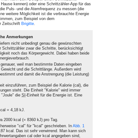
ause kennen) oder eine Schritt­zähler-App für das
die Puls- und die Atemfrequenz zu messen (die
e weitere Möglichkeit ist die verbrauchte Energie
estimmen, zum Beispiel von dem
 Zeitschrift
Brigitte
.
sche Anmerkungen
iefern nicht unbedingt genau die ge­wünschten
Schrittzähler zwar die Schritte, berücksichtigt
igkeit noch das Körpergewicht. Dabei haben beide
ner­gieverbrauch.
 genauer, weil man bestimmte Da­ten eingeben
Gewicht und die Schritt­länge. Außerdem wird
estimmt und damit die Anstrengung (die Leistung)
eit einzuführen, zum Beispiel die Kalorie (cal), die
ngen steht. Die Einheit "Ka­lorie" wird immer
 "Joule" die
SI
-Ein­heit für die Energie ist. Eine
l = 4,18 kJ.
wa 2000 kcal (= 8360 kJ) pro Tag.
cherweise "cal" für "kcal" geschrieben. In
Abb. 1
,87 kcal. Das ist sehr verwir­rend. Man kann sich
ährwertangaben cal oder kcal angegeben sind,