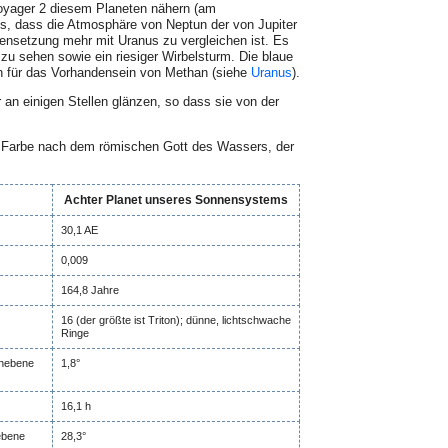
oyager 2 diesem Planeten nähern (am
ns, dass die Atmosphäre von Neptun der von Jupiter
mensetzung mehr mit Uranus zu vergleichen ist. Es
zu sehen sowie ein riesiger Wirbelsturm. Die blaue
ch für das Vorhandensein von Methan (siehe
Uranus
).
 an einigen Stellen glänzen, so dass sie von der
n Farbe nach dem römischen Gott des Wassers, der
Achter Planet unseres Sonnensystems
30,1 AE
0,009
164,8 Jahre
16 (der größte ist Triton); dünne, lichtschwache
Ringe
hnebene
1,8°
16,1 h
ebene
28,3°