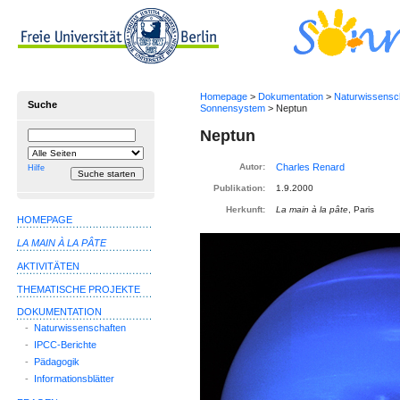
Homepage
>
Dokumentation
>
Naturwissensc
Suche
Sonnensystem
> Neptun
Neptun
Suchbegriff
Suche
einschränken
auf
Autor:
Hilfe
Publikation:
1.9.2000
Herkunft:
La main à la pâte
, Paris
HOMEPAGE
LA MAIN À LA PÂTE
AKTIVITÄTEN
THEMATISCHE PROJEKTE
DOKUMENTATION
-
Naturwissenschaften
-
IPCC-Berichte
-
Pädagogik
-
Informationsblätter