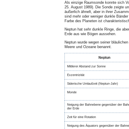
Als einzige Raumsonde konnte sich V
25. August 1989). Die Sonde zeigte u
äußerlich ähnelt, aber in ihrer Zusam
sind mehr oder weniger dunkle Bänder 
Farbe des Planeten ist charakteristis
Neptun hat sehr dunkle Ringe, die aber
Erde aus wie Bögen aussehen.
Neptun wurde wegen seiner bläuliche
Meere und Ozeane benannt.
Neptun
Mittlerer Abstand zur Sonne
Exzentrizität
Siderische Umlaufzeit (Neptun-Jahr)
Monde
Neigung der Bahnebene gegenüber der Ba
der Erde
Zeit für eine Rotation
Neigung des Äquators gegenüber der Bahn