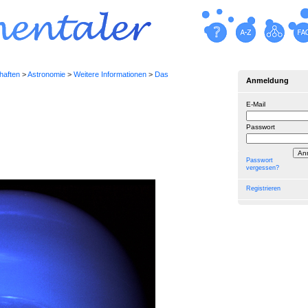
haften
>
Astronomie
>
Weitere Informationen
>
Das
Anmeldung
E-Mail
Passwort
Passwort
vergessen?
Registrieren